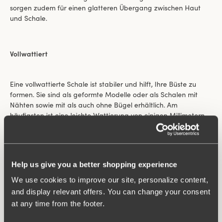
sorgen zudem für einen glatteren Übergang zwischen Haut
und Schale.
Vollwattiert
Eine vollwattierte Schale ist stabiler und hilft, Ihre Büste zu
formen. Sie sind als geformte Modelle oder als Schalen mit
Nähten sowie mit als auch ohne Bügel erhältlich. Am
häufigsten ist eine leichte Wattierung von einigen Millimetern,
die Festigkeit bietet ohne aufzutragen.
Keep Fresh
Help us give you a better shopping experience
We use cookies to improve our site, personalize content,
Keep Fresh ist ein spezielles Funktionsmaterial, das Feuchtigkeit
and display relevant offers. You can change your consent
vom Körper ableitet und sich trocken anfühlt.
at any time from the footer.