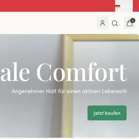
DE
|
EUR
0
ale Comfort
Angenehmer Halt für einen aktiven Lebensstil
Jetzt kaufen