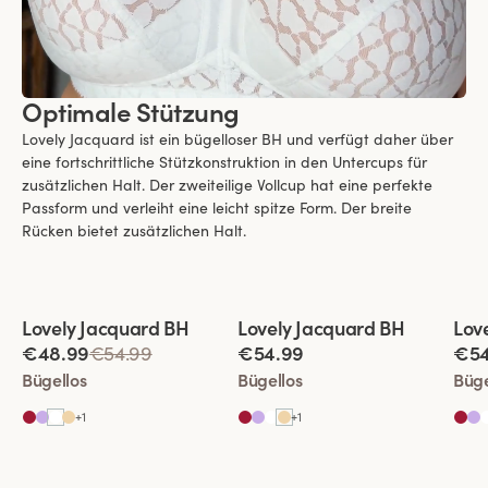
Optimale Stützung
Lovely Jacquard ist ein bügelloser BH und verfügt daher über
eine fortschrittliche Stützkonstruktion in den Untercups für
zusätzlichen Halt. Der zweiteilige Vollcup hat eine perfekte
Passform und verleiht eine leicht spitze Form. Der breite
Rücken bietet zusätzlichen Halt.
Viewing image 1 of 4
Viewing image 1 of 4
View
Lovely Jacquard BH
Lovely Jacquard BH
Lov
€48.99
€54.99
€54.99
€54
Bügellos
Bügellos
Büge
+
1
+
1