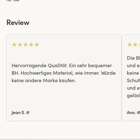
Review
★
★
★
★
★
★
★
Die B
Hervorragende Qualität. Ein sehr bequemer
und e
BH. Hochwertiges Material, wie immer. Würde
keine
keine andere Marke kaufen.
Schult
und e
gelöst
Jean S. ☑
Ann. 