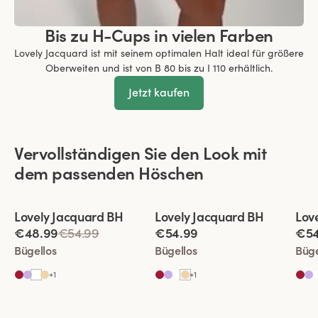
Bis zu H-Cups in vielen Farben
Lovely Jacquard ist mit seinem optimalen Halt ideal für größere
Oberweiten und ist von B 80 bis zu I 110 erhältlich.
Jetzt kaufen
Vervollständigen Sie den Look mit
dem passenden Höschen
Viewing image 1 of 4
Viewing image 1 of 4
View
Lovely Jacquard BH
Lovely Jacquard BH
Lov
€48.99
€54.99
€54.99
€54
Bügellos
Bügellos
Büge
+
1
+
1