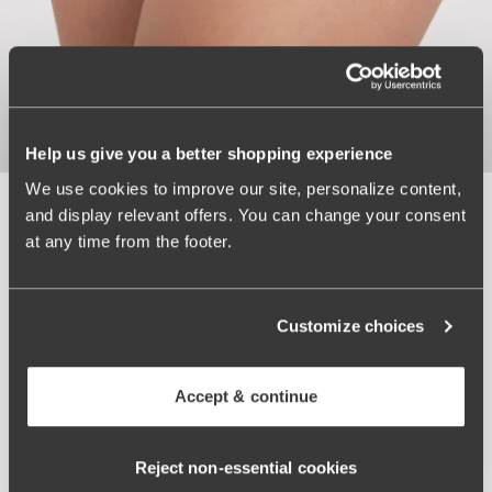
Help us give you a better shopping experience
Nova Slip
We use cookies to improve our site, personalize content,
and display relevant offers. You can change your consent
Bequemer Taillenslip aus weicher, flexibler Mikrofaser-
at any time from the footer.
Qualität, der sowohl Komfort als auch sanfte Unterstützung
bietet. Die Rückseite besteht aus einem besonderen Material
mit einer Struktur auf der Innenseite, die einen leichten
Massageeffekt auf der Haut erzeugt. Dies kann die
Customize choices
Durchblutung anregen, Schwellungen lindern und
Beschwerden bei Steifheit oder Schmerzen im unteren
Rückenbereich verringern. Das Modell bietet eine vollständige
Accept & continue
Abdeckung und Unterstützung – mit einem Baumwollzwickel
und weichem, flexiblem Gummiband an Taille und
Reject non‑essential cookies
Beinausschnitten.