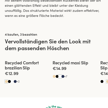
Mit seinem vollständig bedeckenden Rückenteil bietet der BH
einen glättenden Effekt und bleibt unter der Kleidung
unauffällig. Das strukturierte Material wirkt zudem effektiver,
wenn es eine größere Fläche bedeckt.
4 kaufen, 3 bezahlen
Vervollständigen Sie den Look mit
dem passenden Höschen
Viewing image 1 of 2
Viewing image 1 of 2
View
Recycled Comfort
Recycled maxi Slip
Rec
4 für 3
4 für 3
4 f
brazilian Slip
Slip
€14.99
€12.99
€14
+
7
+
2