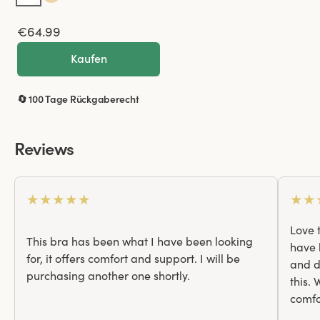
€64.99
Kaufen
🔄 100 Tage Rückgaberecht
Reviews
★
★
★
★
★
★
★
Love t
This bra has been what I have been looking
have 
for, it offers comfort and support. I will be
and d
purchasing another one shortly.
this. 
comfo