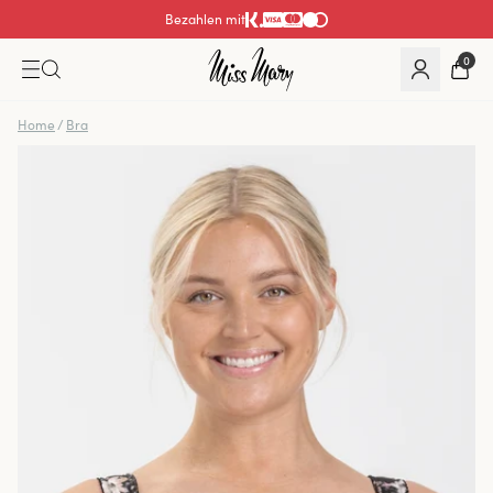
Bezahlen mit
0
Home
/
Bra