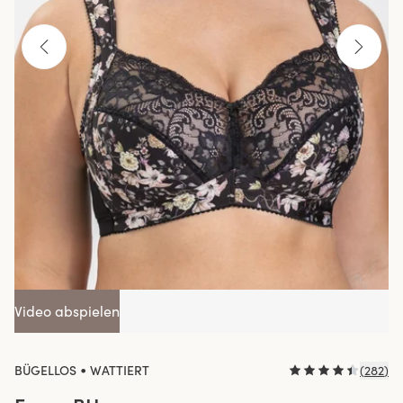
Video abspielen
•
BÜGELLOS
WATTIERT
(
282
)