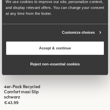
We use cookies to improve our site, personalize content,
and display relevant offers. You can change your consent
at any time from the footer.
Customize choices
Accept & continue
Ähnliche Produkte
Viewing image 1 of 3
Viewing image 1 of 3
Fauna Slip
Recycled Comfort shorty
4 für 3
4 für 3
Slip
€19.99
Reject non‑essential cookies
€14.99
Viewing image 1 of 3
4er-Pack Recycled
Comfort maxi Slip
schwarz
€43.99