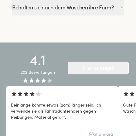
Behalten sie nach dem Waschen ihre Form?
4.1
Alles anzeigen
202
Bewertungen
Beinlänge könnte etwas (2cm) länger sein. Ich
Gute P
verwende sie als Fahrradunterhosen gegen
Wäsch
Reibungen. Material gefällt.
Shannara