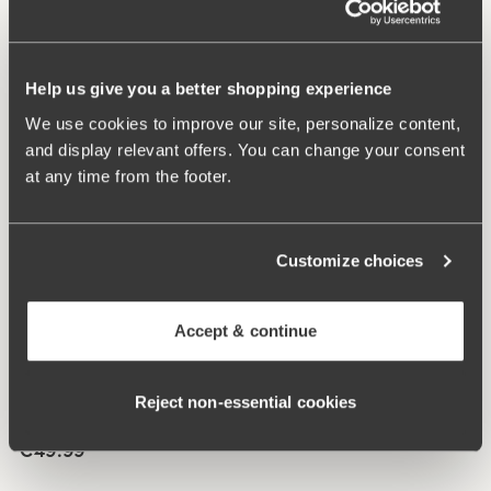
Help us give you a better shopping experience
We use cookies to improve our site, personalize content,
and display relevant offers. You can change your consent
at any time from the footer.
Customize choices
Ähnliche Produkte
Accept & continue
Viewing image 1 of 4
Viewing image 1 of 4
Cotton Dots BH
Confident BH
€54.99
€51.99
€64.99
Reject non‑essential cookies
Viewing image 1 of 5
Broderie Anglaise BH
€49.99