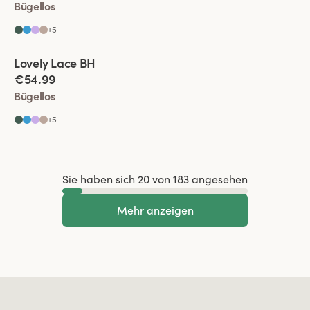
Bügellos
+
5
Viewing image 1 of 2
Lovely Lace BH
Komfortträger
€54.99
Bügellos
+
5
Sie haben sich 20 von 183 angesehen
Mehr anzeigen