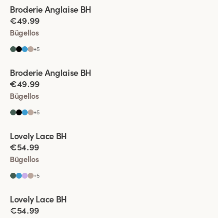
Viewing image 1 of 2
Broderie Anglaise BH
€49.99
Bügellos
+
5
Viewing image 1 of 2
Broderie Anglaise BH
€49.99
Bügellos
+
5
Viewing image 1 of 2
Lovely Lace BH
Komfortträger
€54.99
Bügellos
+
5
Viewing image 1 of 2
Lovely Lace BH
Komfortträger
€54.99