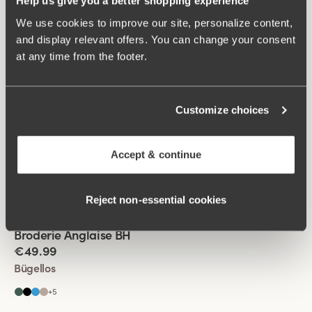
Help us give you a better shopping experience
We use cookies to improve our site, personalize content,
and display relevant offers. You can change your consent
Viewing image 1 of 2
Lovely Jacquard BH
at any time from the footer.
€54.99
Bügellos
Customize choices
+
1
Viewing image 1 of 2
Broderie Anglaise BH
Accept & continue
€49.99
Bügellos
Reject non‑essential cookies
+
5
Viewing image 1 of 2
Broderie Anglaise BH
€49.99
Bügellos
+
5