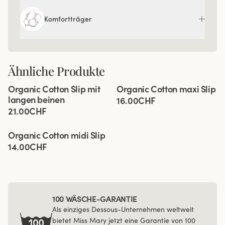
Komfortträger
Ähnliche Produkte
Viewing image 1 of 3
Viewing image 1 of 3
Organic Cotton Slip mit
Organic Cotton maxi Slip
4 für 3
4 für 3
langen beinen
16.00CHF
21.00CHF
Viewing image 1 of 3
Organic Cotton midi Slip
4 für 3
14.00CHF
100 WÄSCHE-GARANTIE
Als einziges Dessous-Unternehmen weltweit
bietet Miss Mary jetzt eine Garantie von 100