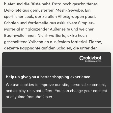
bietet und die Büste hebt. Extra hoch geschnittenes
Dekolleté aus gemustertem Mesh-Gewebe. Ein
sportlicher Look, der zu allen Altersgruppen passt.
Schalen und Vorderseite aus exklusivem Simplex-
Material mit glänzender Außenseite und weicher
Baumwolle innen. Nicht-wattierte, extra hoch
geschnittene Vollschalen aus festem Material. Flache,
dezente Kappnähte auf den Schalen, die unter der
Kleidung praktisch nicht auffallen. Extra breiter
elastischer Abschluss unten. Verstellbare, wattierte
Träger entlasten die Schultern. U-förmiger Rücken mit
verstellbarem Hakenverschluss.
Help us give you a better shopping experience
We use cookies to improve our site, personalize content,
Exklusives laminiertes Material mit weicher
and display relevant offers. You can change your consent
Baumwollinnenseite.
at any time from the footer.
Hebt die Büste und verleiht ihr sehr guten Halt.
Nicht-wattierte Schalen mit Bügel.
Breite, wattierte Träger.