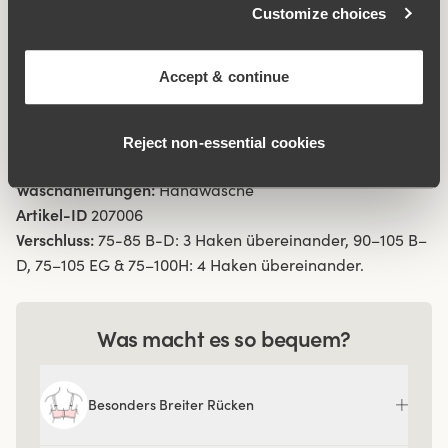
Customize choices
Extra hoch geschnittene Vollschalen.
Diskrete Kappnähte auf den Schalen fallen unter der
Kleidung praktisch nicht auf
Accept & continue
Sportlicher Stil, der zu allen Altersgruppen passt.
Material:
56% Polyamid, 22% Baumwolle, 14% polyester,
Reject non‑essential cookies
8% elasthan.
Waschanleitungen:
Handwäsche
Artikel-ID
207006
Verschluss:
75-85 B-D: 3 Haken übereinander, 90–105 B–
D, 75–105 EG & 75–100H: 4 Haken übereinander.
Was macht es so bequem?
Besonders Breiter Rücken