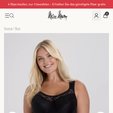
4 Slips kaufen, nur 3 bezahlen - Erhalten Sie das günstigste Paar gratis
0
Home
/
Bra