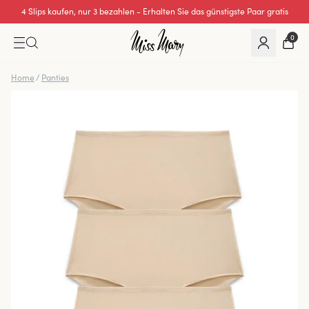
4 Slips kaufen, nur 3 bezahlen - Erhalten Sie das günstigste Paar gratis
Hervorragende 0 von 5
0
Home
/
Panties