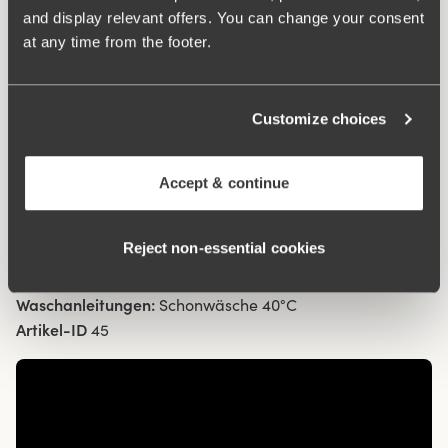
Baumwolle hat einen geringeren ökologischen
and display relevant offers. You can change your consent
Fußabdruck, da für ihren Anbau weniger Wasser und
at any time from the footer.
keine Chemikalien verwendet werden. Das natürliche
Material lässt die Haut atmen und reizt empfindliche
Haut nicht.
Customize choices
Maxi-Slip mit guter Passform
Accept & continue
Bio-Baumwolle – weich und hautverträglich
Hohe Taille und tiefer Beinausschnitt.
Baumwollgefütterter Schritt.
Reject non‑essential cookies
Material:
92% baumwolle, 8% Elasthan
Waschanleitungen:
Schonwäsche 40°C
Artikel-ID
45