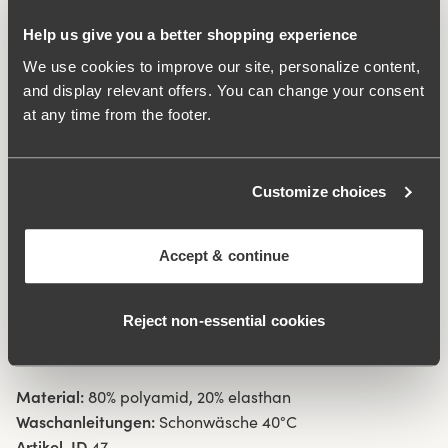
Taillen- und Beinabschluss sorgen dafür, dass der Slip
Help us give you a better shopping experience
nicht einschneidet und unter der Kleidung kaum auffällt.
We use cookies to improve our site, personalize content,
Seitennaht 6,5 cm in Größe 38/40. Baumwolleinlage im
and display relevant offers. You can change your consent
Schritt.
at any time from the footer.
Recyceltes Textilfasermaterial.
Hohe Taille und hoher beinausschnitt.
Customize choices
Weiches, stabiles Material.
Rutscht nicht nach unten.
Flatlock-Nähte an Taillen- und Beinabschluss sorgen
Accept & continue
dafür, dass der Slip nicht einschneidet und unter der
Kleidung kaum auffällt.
Reject non‑essential cookies
Minimalistisches Design.
Baumwollgefütterter Schritt.
Material:
80% polyamid, 20% elasthan
Waschanleitungen:
Schonwäsche 40°C
Artikel-ID
47