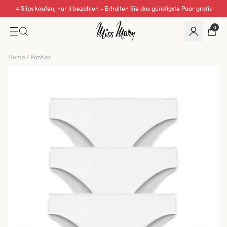
4 Slips kaufen, nur 3 bezahlen - Erhalten Sie das günstigste Paar gratis
0
Home
/
Panties