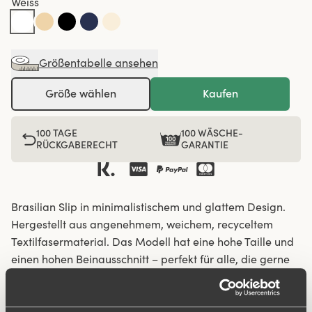
Weiss
Größentabelle ansehen
Größe wählen
Kaufen
100 TAGE
100 WÄSCHE-
RÜCKGABERECHT
GARANTIE
Brasilian Slip in minimalistischem und glattem Design.
Hergestellt aus angenehmem, weichem, recyceltem
Textilfasermaterial. Das Modell hat eine hohe Taille und
einen hohen Beinausschnitt – perfekt für alle, die gerne
etwas mehr Haut zeigen. Der Slip sitzt stabil, verliert
nicht seine Form und rutscht nicht herunter. Bietet den
ganzen Tag über ein sicheres Gefühl. Flatlock-Nähte an