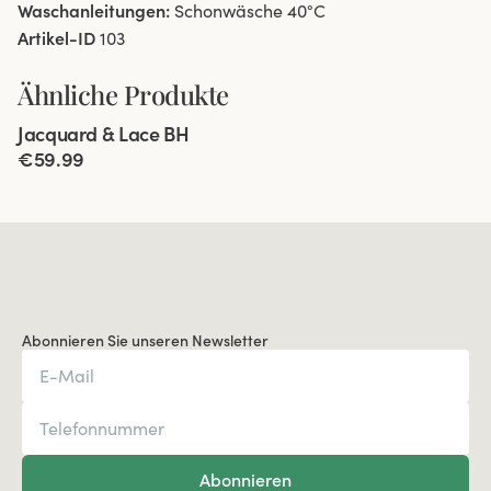
Waschanleitungen:
Schonwäsche 40°C
Artikel-ID
103
Ähnliche Produkte
Viewing image 1 of 5
Jacquard & Lace BH
Neue Farbe
€59.99
Abonnieren Sie unseren Newsletter
Abonnieren