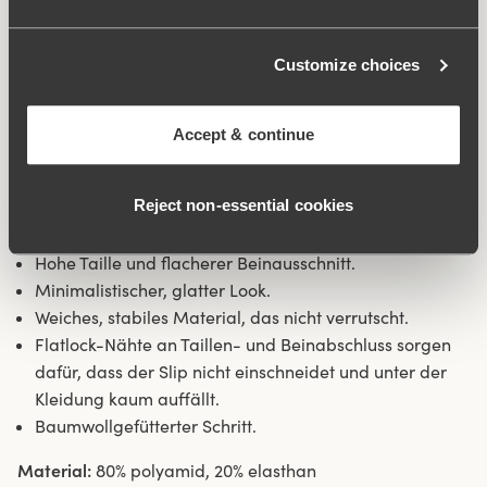
Tag über ein sicheres Gefühl. Das glatte Material stellt
sicher, dass die Kleidung gleitet und nicht am Slip
„hängenbleibt“. Flatlock-Nähte an Taillen- und
Customize choices
Beinabschluss sorgen dafür, dass der Slip nicht
einschneidet und unter der Kleidung kaum auffällt.
Accept & continue
Seitennaht 16 cm in Größe 38/40. Baumwolleinlage im
Schritt.
Reject non‑essential cookies
Recyceltes Textilfasermaterial.
Hohe Taille und flacherer Beinausschnitt.
Minimalistischer, glatter Look.
Weiches, stabiles Material, das nicht verrutscht.
Flatlock-Nähte an Taillen- und Beinabschluss sorgen
dafür, dass der Slip nicht einschneidet und unter der
Kleidung kaum auffällt.
Baumwollgefütterter Schritt.
Material:
80% polyamid, 20% elasthan