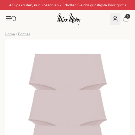
4 Slips kaufen, nur 3 bezahlen - Erhalten Sie das günstigste Paar gratis
0
Home
/
Panties