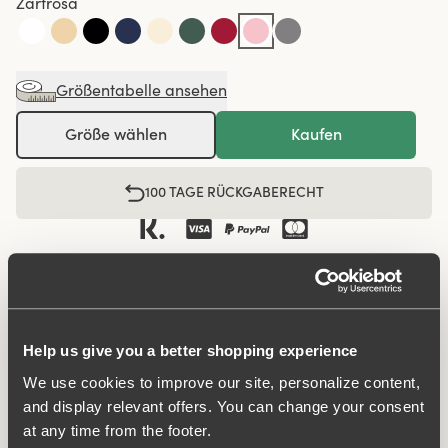
Zartrosa
Größentabelle ansehen
Größe wählen
Kaufen
100 TAGE RÜCKGABERECHT
Maxi-Slip in minimalistischem, glattem Design. Zeitloses
Design für Frauen jeden Alters. Hergestellt aus
angenehmem, weichem, recyceltem Textilfasermaterial.
Help us give you a better shopping experience
Das Modell hat eine hohe Taille und einen flachen
Beinausschnitt. Perfekt für alle, die ein „angezogeneres“
We use cookies to improve our site, personalize content,
and display relevant offers. You can change your consent
Tragegefühl schätzen. Der Slip sitzt stabil, verliert nicht
at any time from the footer.
seine Form und rutscht nicht herunter. Bietet den ganzen