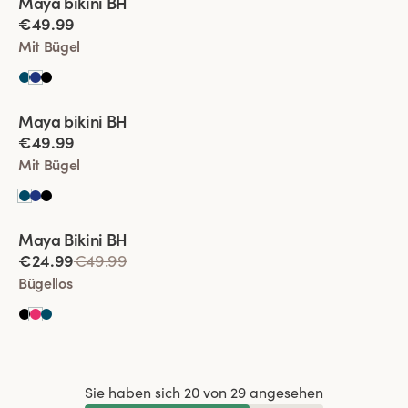
Maya bikini BH
Mixen und kombinieren
€49.99
Mit Bügel
Viewing image 1 of 2
Maya bikini BH
Mixen und kombinieren
Neue Farbe
€49.99
Mit Bügel
Viewing image 1 of 2
Maya Bikini BH
Mixen und kombinieren
€24.99
€49.99
Bügellos
Sie haben sich 20 von 29 angesehen