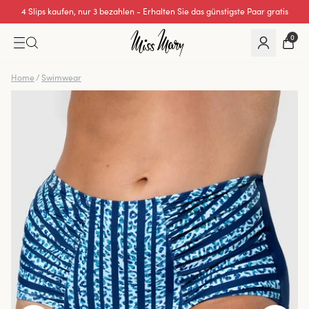
4 Slips kaufen, nur 3 bezahlen - Erhalten Sie das günstigste Paar gratis
0
Home
/
Swimwear