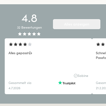
4.8
Alles anzeigen
32
Bewertungen
Alles gepasst👍
Schnel
Passfo
Sabine
Gesammelt via
Gesam
4.7.2026
21.2.2