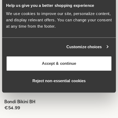
Gutsitzendes Maximodell, das nicht nach unten rollt.
Help us give you a better shopping experience
Die mit Netzfutter verstärkte Vorderseite verleiht ein
We use cookies to improve our site, personalize content,
sicheres, angenehmes Tragegefühl.
and display relevant offers. You can change your consent
Gemusterte Vorderseite, unifarbene Rückseite.
at any time from the footer.
Hervorragende Passform mit hohem Tragekomfort.
Muster in Animalprint.
Material:
83% polyamidia, 17% elastaania
Customize choices
Waschanleitungen:
Schonwäsche 40°C
Artikel-ID
902841
Accept & continue
Ähnliche Produkte
Viewing image 1 of 8
Viewing image 1 of 8
Reject non‑essential cookies
Maya bikini BH
Maya bikini BH
Mixen und
Neue
Mixen und kombinieren
kombinieren
Farbe
€49.99
€49.99
Viewing image 1 of 4
Bondi Bikini BH
€54.99