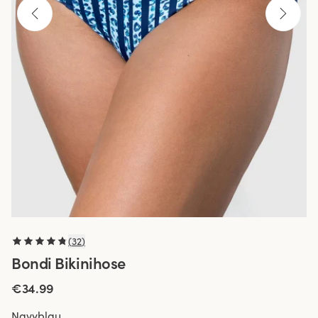
(
32
)
Bondi Bikinihose
€34.99
Navyblau