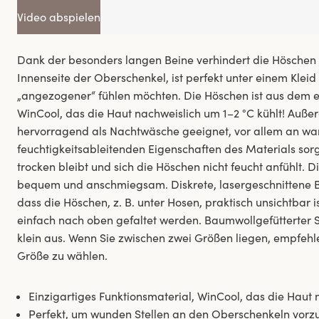
Video abspielen
Dank der besonders langen Beine verhindert die Höschen 
Innenseite der Oberschenkel, ist perfekt unter einem Kleid
„angezogener“ fühlen möchten. Die Höschen ist aus dem e
WinCool, das die Haut nachweislich um 1–2 °C kühlt! Auße
hervorragend als Nachtwäsche geeignet, vor allem an 
feuchtigkeitsableitenden Eigenschaften des Materials sor
trocken bleibt und sich die Höschen nicht feucht anfühlt. 
bequem und anschmiegsam. Diskrete, lasergeschnittene B
dass die Höschen, z. B. unter Hosen, praktisch unsichtbar 
einfach nach oben gefaltet werden. Baumwollgefütterter Sch
klein aus. Wenn Sie zwischen zwei Größen liegen, empfehle
Größe zu wählen.
Einzigartiges Funktionsmaterial, WinCool, das die Haut 
Perfekt, um wunden Stellen an den Oberschenkeln vor