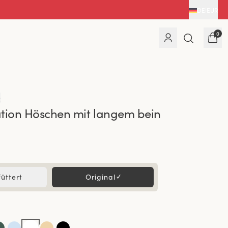
DE
|
EUR
0
)
tion Höschen mit langem bein
üttert
Original
✓