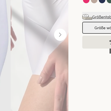
Größentab
Größe w