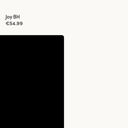
Viewing image 1 of 4
Joy BH
Neues Produkt
€54.99