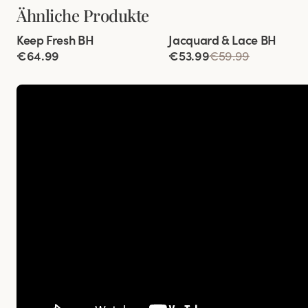
Ähnliche Produkte
Viewing image 1 of 10
Viewing image 1 of 11
Keep Fresh BH
Jacquard & Lace BH
Multiway-Träger
€64.99
€53.99
€59.99