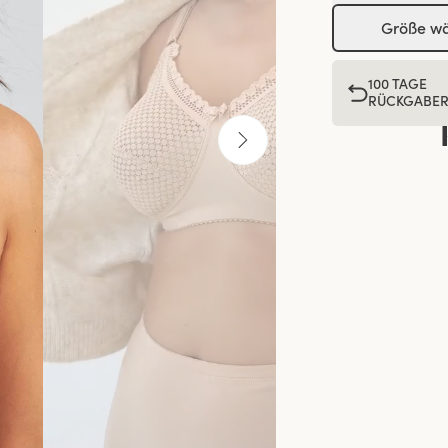
Größe w
100 TAGE
RÜCKGABE