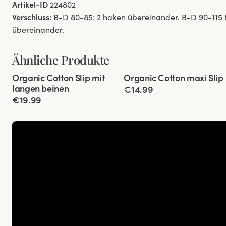
Artikel-ID
224802
Verschluss:
B-D 80-85: 2 haken übereinander. B-D 90-115 &
übereinander.
Ähnliche Produkte
Viewing image 1 of 3
Viewing image 1 of 3
Organic Cotton Slip mit
Organic Cotton maxi Slip
4 für 3
4 für 3
langen beinen
€14.99
€19.99