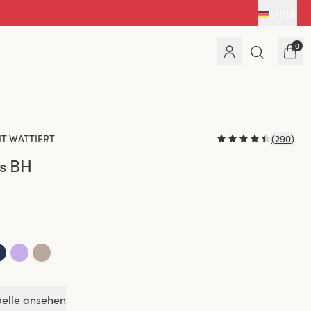
DE
|
EUR
0
T WATTIERT
(
290
)
s BH
elle ansehen