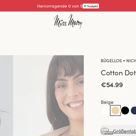
Hervorragende 4.3 von 5
•
BÜGELLOS
NICH
Cotton Dot
€54.99
Beige
Größentab