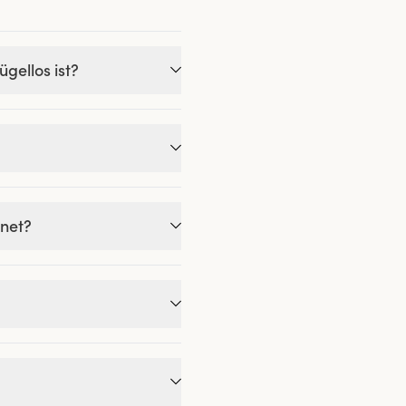
gellos ist?
gnet?