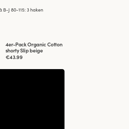
 B-J 80-115: 3 haken
Viewing image 1 of 3
4er-Pack Organic Cotton
shorty Slip beige
€43.99