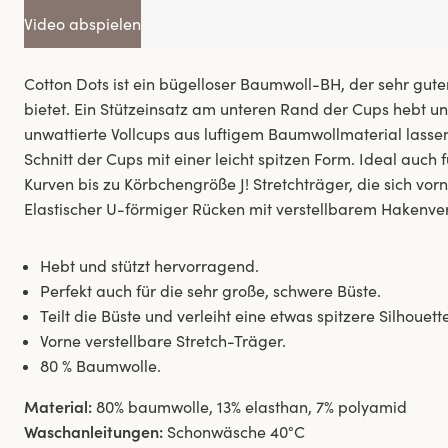
Video abspielen
Cotton Dots ist ein bügelloser Baumwoll-BH, der sehr gut
bietet. Ein Stützeinsatz am unteren Rand der Cups hebt und
unwattierte Vollcups aus luftigem Baumwollmaterial lassen
Schnitt der Cups mit einer leicht spitzen Form. Ideal auch
Kurven bis zu Körbchengröße J! Stretchträger, die sich vorn
Elastischer U-förmiger Rücken mit verstellbarem Hakenver
Hebt und stützt hervorragend.
Perfekt auch für die sehr große, schwere Büste.
Teilt die Büste und verleiht eine etwas spitzere Silhouett
Vorne verstellbare Stretch-Träger.
80 % Baumwolle.
Material:
80% baumwolle, 13% elasthan, 7% polyamid
Waschanleitungen:
Schonwäsche 40°C