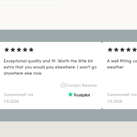
Exceptional quality and fit. Worth the little bit
A well fitting c
extra that you would pay elsewhere. I won’t go
weather
anywhere else now
Carolyn Newton
Gesammelt via
Gesammelt via
7.8.2026
7.8.2026