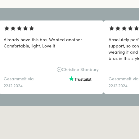
Already have this bra. Wanted another.
Absolutely perfe
Comfortable, light. Love it
support, so com
wearing it and 
bras in this st
Christine Stanbury
Gesammelt via
Gesammelt via
22.12.2024
22.12.2024