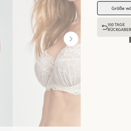
Größe w
100 TAGE
RÜCKGABE