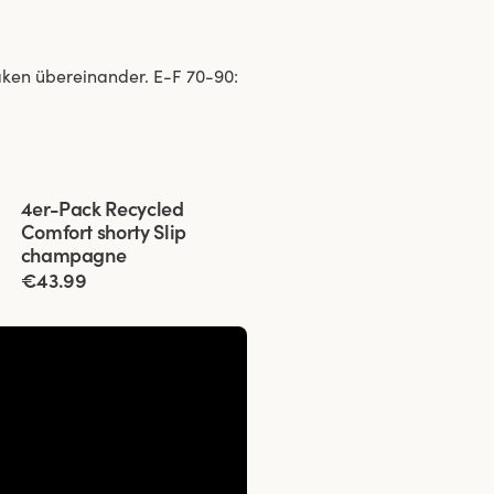
aken übereinander. E-F 70-90:
Viewing image 1 of 3
4er-Pack Recycled
Comfort shorty Slip
champagne
€43.99