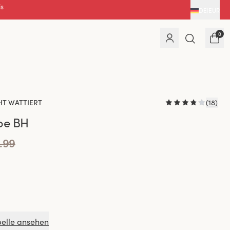
DE
|
EUR
0
HT WATTIERT
(
18
)
pe BH
.99
elle ansehen