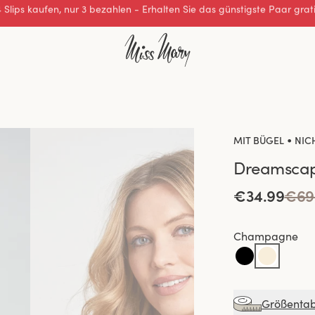
Hervorragende 0 von 5
•
MIT BÜGEL
NIC
Dreamsca
€34.99
€69
Champagne
Größentab