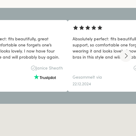
ct: fits beautifully, great
Absolutely perfect: fits beautiful
fortable one forgets one’s
support, so comfortable one for
looks lovely. I now have four
wearing it and looks lovely. I no
yle and will probably buy again.
bras in this style and will proba
Janice Sheath
Gesammelt via
22.12.2024