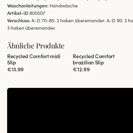
Waschanleitungen:
Handwäsche
Artikel-ID
800507
Verschluss:
A-D 70-85: 2 haken übereinander. A-D 90: 3 h
3 haken übereinander.
Ähnliche Produkte
Viewing image 1 of 2
Viewing image 1 of 2
Recycled Comfort midi
Recycled Comfort
4 für 3
4 für 3
Slip
brazilian Slip
€13.99
€12.99