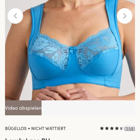
Video abspielen
•
BÜGELLOS
NICHT WATTIERT
(
558
)