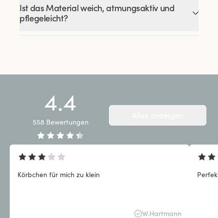
Ist das Material weich, atmungsaktiv und
pflegeleicht?
4.4
Alles anzeigen
558
Bewertungen
Körbchen für mich zu klein
Perfek
W.Hartmann