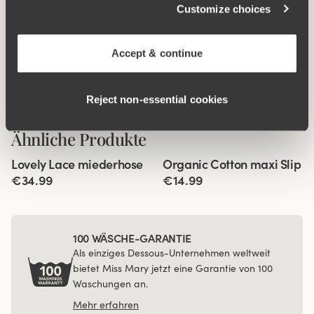
Customize choices
Accept & continue
Reject non‑essential cookies
Ähnliche Produkte
Viewing image 1 of 3
Viewing image 1 of 3
Lovely Lace miederhose
Organic Cotton maxi Slip
4 für 3
4 für 3
€34.99
€14.99
100 WÄSCHE-GARANTIE
Als einziges Dessous-Unternehmen weltweit
bietet Miss Mary jetzt eine Garantie von 100
Waschungen an.
Mehr erfahren