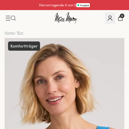
Hervorragende 4.3 von 5
0
Home
/
Bra
Komfortträger