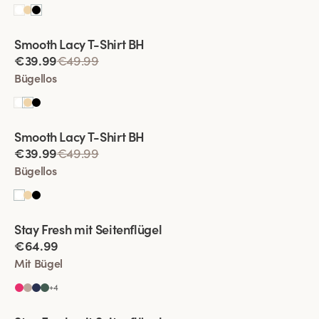
Viewing image 1 of 2
Smooth Lacy T-Shirt BH
€39.99
€49.99
Bügellos
Viewing image 1 of 2
Smooth Lacy T-Shirt BH
€39.99
€49.99
Bügellos
Viewing image 1 of 2
Stay Fresh mit Seitenflügel
Besonders Breiter Rücken
€64.99
Mit Bügel
+
4
Viewing image 1 of 2