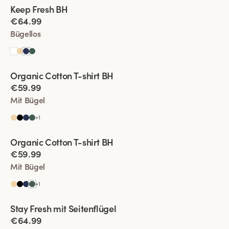
Viewing image 1 of 2
Keep Fresh BH
Multiway-Träger
€64.99
Bügellos
Viewing image 1 of 2
Organic Cotton T-shirt BH
€59.99
Mit Bügel
+
1
Viewing image 1 of 2
Organic Cotton T-shirt BH
€59.99
Mit Bügel
+
1
Viewing image 1 of 2
Stay Fresh mit Seitenflügel
Besonders Breiter Rücken
€64.99