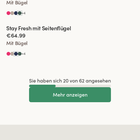
Mit Bügel
+
4
Viewing image 1 of 2
Stay Fresh mit Seitenflügel
Besonders Breiter Rücken
€64.99
Mit Bügel
+
4
Sie haben sich 20 von 62 angesehen
Mehr anzeigen