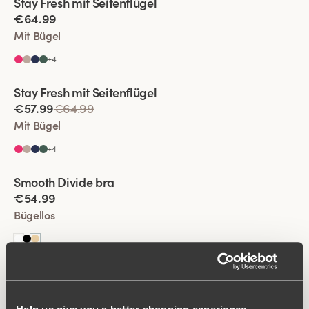
Stay Fresh mit Seitenflügel
Besonders Breiter Rücken
€64.99
Mit Bügel
+
4
Viewing image 1 of 2
Stay Fresh mit Seitenflügel
Besonders Breiter Rücken
€57.99
€64.99
Mit Bügel
+
4
Viewing image 1 of 2
Smooth Divide bra
Komfortträger
Neue Farbe
€54.99
Bügellos
Viewing image 1 of 2
Stay Fresh mit Seitenflügel
Besonders Breiter Rücken
€57.99
€64.99
Mit Bügel