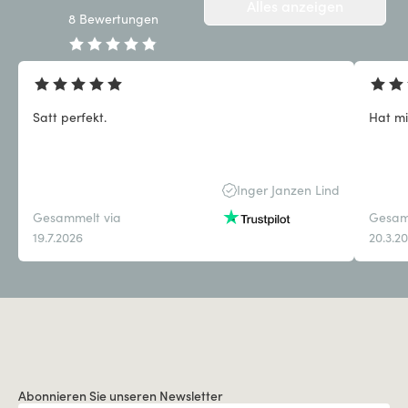
Alles anzeigen
8
Bewertungen
Satt perfekt.
Hat mi
Inger Janzen Lind
Gesammelt via
Gesam
19.7.2026
20.3.2
Abonnieren Sie unseren Newsletter