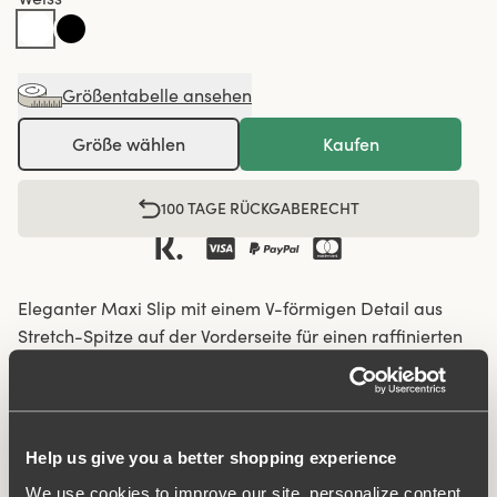
Größentabelle ansehen
Größe wählen
Kaufen
100 TAGE RÜCKGABERECHT
Eleganter Maxi Slip mit einem V-förmigen Detail aus
Stretch-Spitze auf der Vorderseite für einen raffinierten
Look. Hergestellt aus einem weichen Stoff mit luxuriösem
Mikrogefühl für maximalen Komfort. Der mit Baumwolle
gefütterte Zwickel sorgt den ganzen Tag für ein frisches
und angenehmes Gefühl.
Help us give you a better shopping experience
We use cookies to improve our site, personalize content,