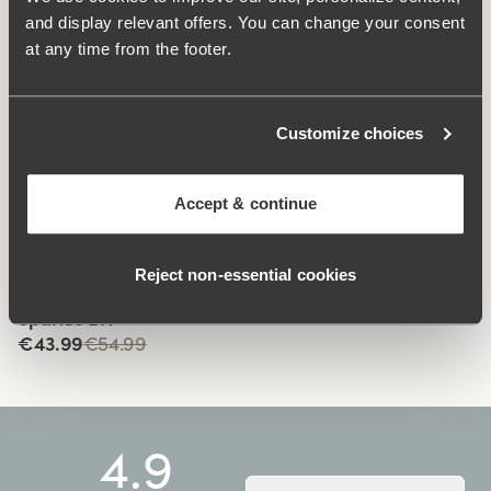
V-förmiges, halbtransparentes Spitzendetail auf der
and display relevant offers. You can change your consent
Vorderseite.
at any time from the footer.
Weiches Material mit luxuriösem Mikro-Gefühl.
Zwickel mit Baumwollfutter.
Customize choices
Material:
77% polyester, 8% baumwolle, 8% elasthan, 7%
polyamid
Waschanleitungen:
Schonwäsche 40°C
Accept & continue
Artikel-ID
458801
Ähnliche Produkte
Reject non‑essential cookies
Viewing image 1 of 4
Sparkle BH
€43.99
€54.99
4.9