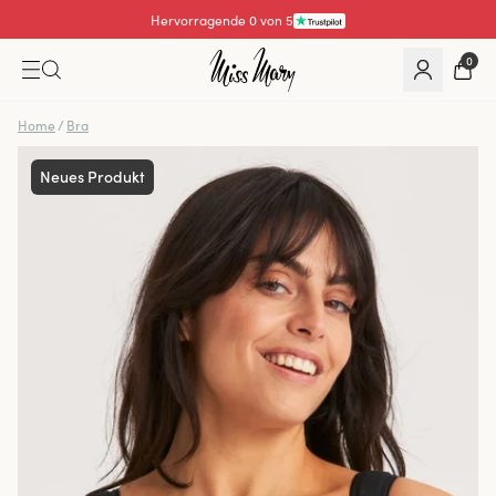
Hervorragende 4.3 von 5
0
Home
/
Bra
Neues Produkt