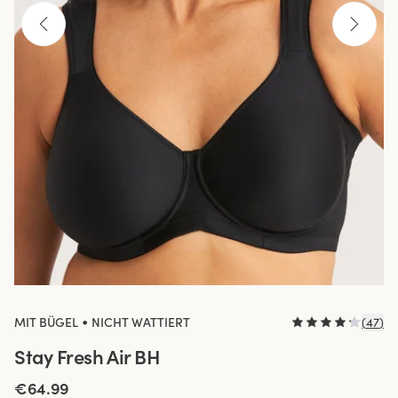
•
MIT BÜGEL
NICHT WATTIERT
(
47
)
Stay Fresh Air BH
€64.99