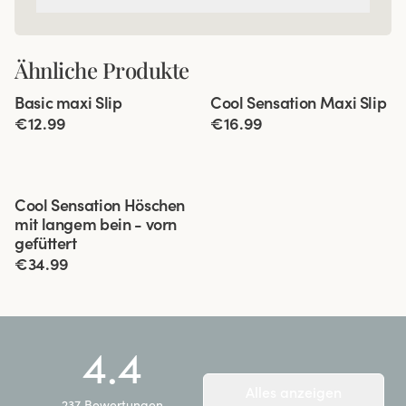
Ähnliche Produkte
Viewing image 1 of 5
Viewing image 1 of 4
Basic maxi Slip
Cool Sensation Maxi Slip
4 für 3
4 für 3
€12.99
€16.99
Viewing image 1 of 3
Cool Sensation Höschen
4 für 3
Vorn gefüttert
mit langem bein - vorn
gefüttert
€34.99
4.4
Alles anzeigen
237
Bewertungen