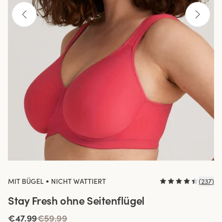
•
MIT BÜGEL
NICHT WATTIERT
(
237
)
Stay Fresh ohne Seitenflügel
€47.99
€59.99