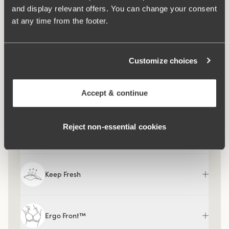
Verschluss:
B-D 70-85: 4 Haken übereinander. B-D 90-
and display relevant offers. You can change your consent
105 & E-G 70-105: 5 Haken übereinander.
at any time from the footer.
Was macht es so bequem?
Customize choices
Besonders Breiter Rücken
Accept & continue
Reject non‑essential cookies
Komfortträger
Keep Fresh
Ergo Front™