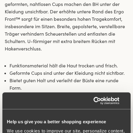
geformten, nahtlosen Cups machen den BH unter der
Kleidung unsichtbar. Der erhöhte untere Rand des Ergo
Front™ sorgt für einen besonders hohen Tragekomfort,
insbesondere im Sitzen. Breite, gepolsterte, verstellbare
Träger verhindern Scheuerstellen und entlasten die
Schultern. U-förmiger mit extra breitem Rücken mit
Hakenverschluss.
Funktionsmaterial hält die Haut trocken und frisch.
Geformte Cups sind unter der Kleidung nicht sichtbar.
Bietet guten Halt und verleiht der Büste eine runde
Form.
Breite gepolsterte Träger entlasten die Schultern.
Unwattiert und ungefüttert.
Material:
72 % Polyamid, 17 % Polyester, 11 % Elasthan.
Help us give you a better shopping experience
Waschanleitungen:
Handwäsche
Artikel-ID
206482
We use cookies to improve our site, personalize content,