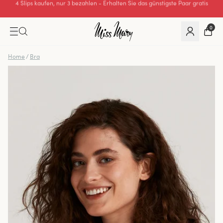
Hervorragende 0 von 5
0
Home
/
Bra