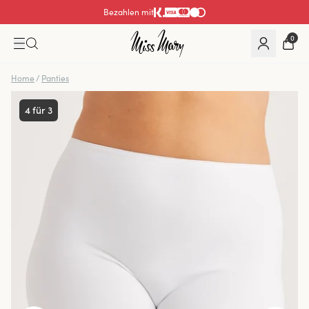
Bezahlen mit
0
Home
/
Panties
4 für 3