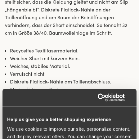
stellt sicher, dass die Kleidung gleitet und nicht am Slip
„hängenbleibt“. Diskrete Flatlock-Nähte an der
Taillenöffnung und am Saum der Beinöffnungen
verhindern, dass der Short einschneidet. Seitennaht 32
cm in Größe 38/40. Baumwolleinlage im Schritt.
Recyceltes Textilfasermaterial.
Weicher Short mit kurzem Bein.
Weiches, stabiles Material.
Verrutscht nicht.
Diskrete Flatlock-Nähte am Taillenabschluss.
Minimalistisches Design.
Baumwollgefütterter Schritt.
Material:
80% polyamide, 20% elasthan
Waschanleitungen:
Schonwäsche 40°C
Help us give you a better shopping experience
Artikel-ID
843301
We use cookies to improve our site, personalize content,
and display relevant offers. You can change your consent