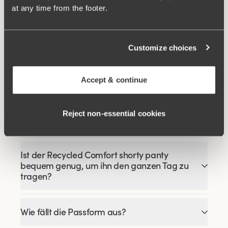
Ähnliche Produkte
at any time from the footer.
Viewing image 1 of 3
Viewing image 1 of 9
Sweet Senses BH
Lace Dreams BH
Entlastet den Rücken
Besonders Breiter Rücken
€29.99
€59.99
€54.99
Customize choices
Viewing image 1 of 9
Stay Fresh Soft BH
€47.99
€59.99
Accept & continue
Reject non‑essential cookies
FAQ
Ist der Recycled Comfort shorty panty
bequem genug, um ihn den ganzen Tag zu
tragen?
Wie fällt die Passform aus?