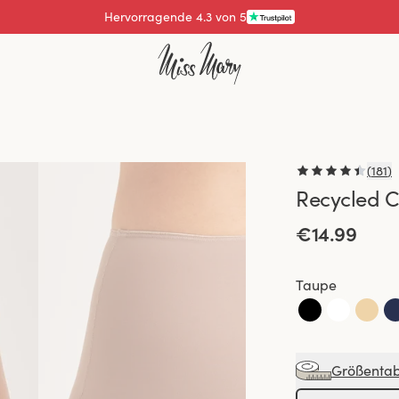
Bezahlen mit
(
181
)
Recycled C
€14.99
Taupe
Größentab