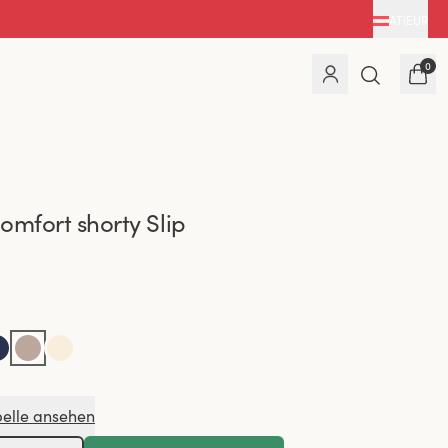
AT
|
EUR
0
omfort shorty Slip
elle ansehen