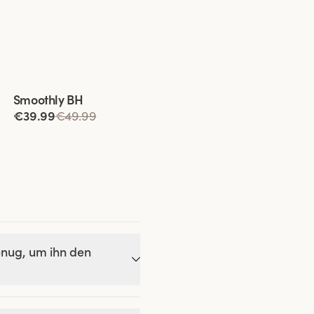
Viewing image 1 of 8
Smoothly BH
€39.99
€49.99
enug, um ihn den