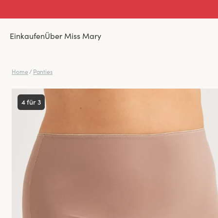
Einkaufen
Über Miss Mary
Home
/
Panties
4 für 3