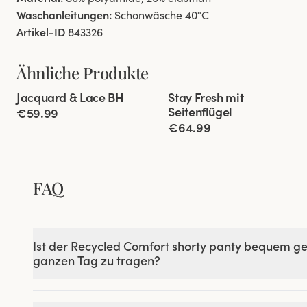
Waschanleitungen:
Schonwäsche 40°C
Artikel-ID
843326
Ähnliche Produkte
Viewing image 1 of 5
Viewing image 1 of 11
Jacquard & Lace BH
Stay Fresh mit
Besonders Breiter Rücken
Seitenflügel
€59.99
€64.99
FAQ
Ist der Recycled Comfort shorty panty bequem g
ganzen Tag zu tragen?