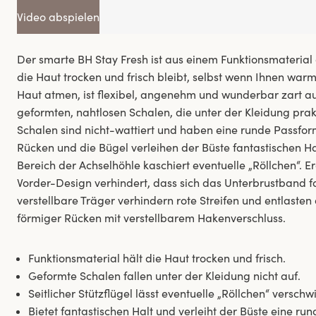
Video abspielen
Der smarte BH Stay Fresh ist aus einem Funktionsmaterial g
die Haut trocken und frisch bleibt, selbst wenn Ihnen warm 
Haut atmen, ist flexibel, angenehm und wunderbar zart auf
geformten, nahtlosen Schalen, die unter der Kleidung prakt
Schalen sind nicht-wattiert und haben eine runde Passfor
Rücken und die Bügel verleihen der Büste fantastischen Halt
Bereich der Achselhöhle kaschiert eventuelle „Röllchen“. E
Vorder-Design verhindert, dass sich das Unterbrustband falt
verstellbare Träger verhindern rote Streifen und entlasten d
förmiger Rücken mit verstellbarem Hakenverschluss.
Funktionsmaterial hält die Haut trocken und frisch.
Geformte Schalen fallen unter der Kleidung nicht auf.
Seitlicher Stützflügel lässt eventuelle „Röllchen“ verschw
Bietet fantastischen Halt und verleiht der Büste eine run