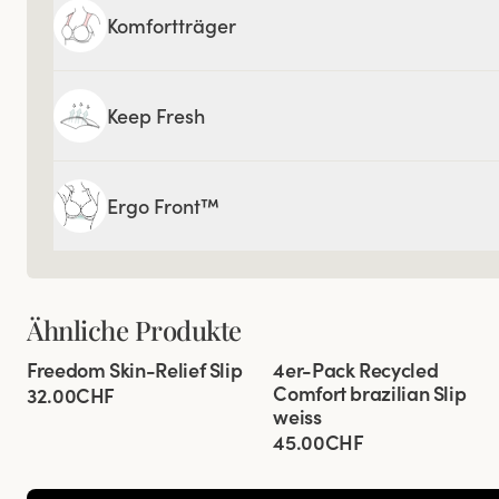
Komfortträger
Keep Fresh
Ergo Front™
Ähnliche Produkte
Viewing image 1 of 6
Viewing image 1 of 3
Freedom Skin-Relief Slip
4er-Pack Recycled
4 für 3
Comfort brazilian Slip
32.00CHF
weiss
45.00CHF