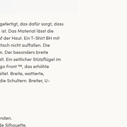
efertigt, das dafür sorgt, dass
ist. Das Material lässt die
 der Haut. Ein T-Shirt BH mit
isch nicht auffallen. Die
m. Der besonders breite
. Ein seitlicher Stützflügel im
rgo Front ™, das erhöhte
et. Breite, wattierte,
ie Schultern. Breiter, U-
inden.
de Silhouette.