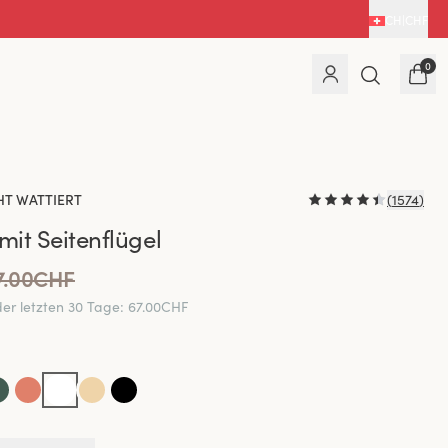
CH
|
CHF
0
HT WATTIERT
(
1574
)
mit Seitenflügel
7.00CHF
der letzten 30 Tage
:
67.00CHF