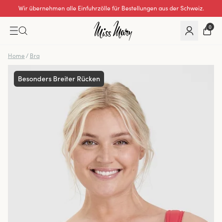
Wir übernehmen alle Einfuhrzölle für Bestellungen aus der Schweiz.
0
Home
/
Bra
Besonders Breiter Rücken