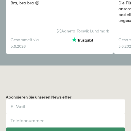
Bra, bra bra 😊
Die Fl
ansons
bestel
ungesc
Agneta Forsvik Lundmark
Gesammelt via
Gesam
5.8.2026
3.8.20
Abonnieren Sie unseren Newsletter