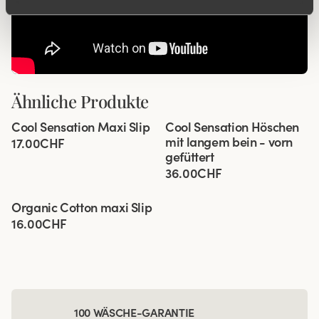
Ähnliche Produkte
Viewing image 1 of 4
Viewing image 1 of 3
Cool Sensation Maxi Slip
Cool Sensation Höschen
4 für 3
4 für 3
Vorn gefüttert
mit langem bein - vorn
17.00CHF
gefüttert
36.00CHF
Viewing image 1 of 2
Organic Cotton maxi Slip
4 für 3
Neue Farbe
16.00CHF
100 WÄSCHE-GARANTIE