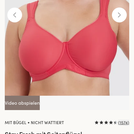
Video abspielen
•
MIT BÜGEL
NICHT WATTIERT
(
1574
)