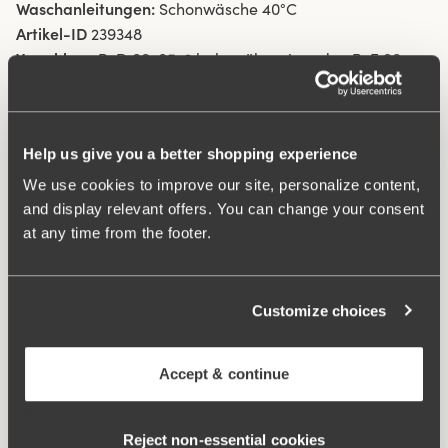
Waschanleitungen:
Schonwäsche 40°C
Artikel-ID
239348
Verschluss:
B-D 80-85: 2 haken übereinander. B-F 90-
115: 3 haken übereinander. G-H 80-115: 4 haken
übereinander.
Help us give you a better shopping experience
Was macht es so bequem?
We use cookies to improve our site, personalize content,
and display relevant offers. You can change your consent
at any time from the footer.
Seitlich Eingearbeitete Unterstützung
Customize choices
Seitliche Unterstützung
Accept & continue
Komfortträger
Reject non‑essential cookies