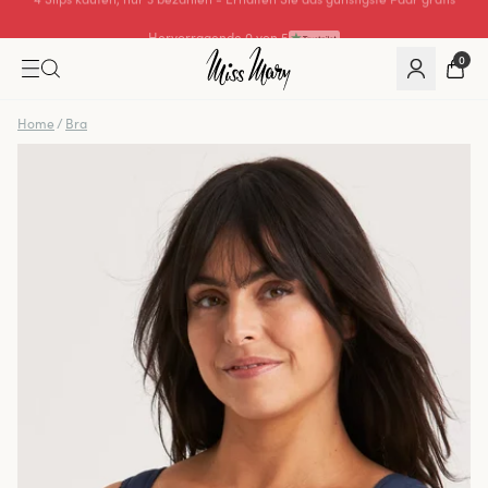
Hervorragende 0 von 5
0
Home
/
Bra