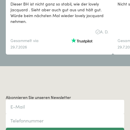
Dieser BH ist nicht ganz so stabil, wie der lovely
Nicht 
Jacquard . Sieht aber auch gut aus und hält gut.
Würde beim nächsten Mal wieder lovely jacquard
nehmen.
A. D.
Gesammelt via
Gesam
29.7.2026
29.7.2
Abonnieren Sie unseren Newsletter