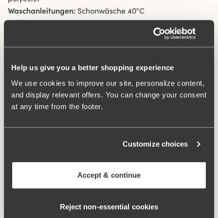
Waschanleitungen:
Schonwäsche 40°C
Artikel-ID
239332
Verschluss:
B-D 80-85: 2 haken übereinander. B-F 90-
115: 3 haken übereinander. G-H 80-115: 4 haken
übereinander.
Help us give you a better shopping experience
We use cookies to improve our site, personalize content,
Was macht es so bequem?
and display relevant offers. You can change your consent
at any time from the footer.
Seitlich Eingearbeitete Unterstützung
Customize choices
Seitliche Unterstützung
Accept & continue
Komfortträger
Reject non‑essential cookies