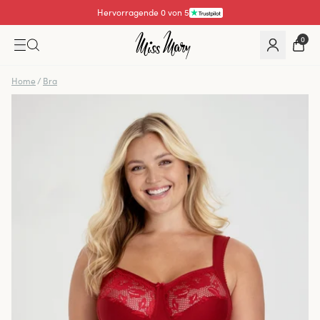
Hervorragende 4.3 von 5
0
Home
/
Bra