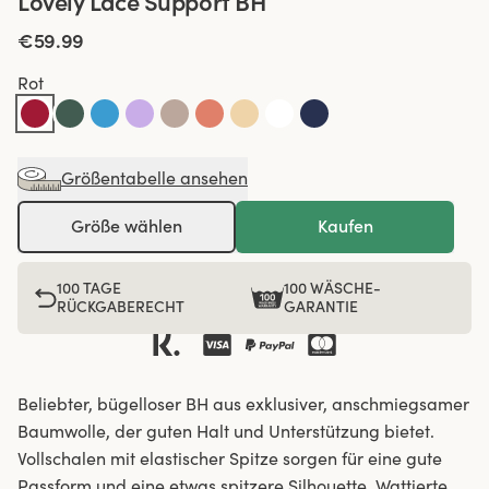
Lovely Lace Support BH
€59.99
Rot
Größentabelle ansehen
Größe wählen
Kaufen
100 TAGE
100 WÄSCHE-
RÜCKGABERECHT
GARANTIE
Beliebter, bügelloser BH aus exklusiver, anschmiegsamer
Baumwolle, der guten Halt und Unterstützung bietet.
Vollschalen mit elastischer Spitze sorgen für eine gute
Passform und eine etwas spitzere Silhouette. Wattierte,