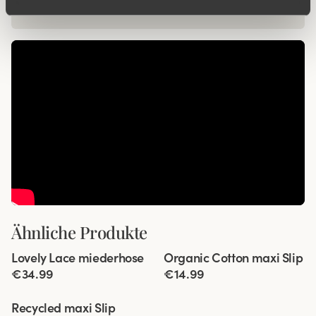
Ähnliche Produkte
Viewing image 1 of 3
Viewing image 1 of 3
Lovely Lace miederhose
Organic Cotton maxi Slip
4 für 3
4 für 3
Neue Farbe
€34.99
€14.99
Viewing image 1 of 2
Recycled maxi Slip
4 für 3