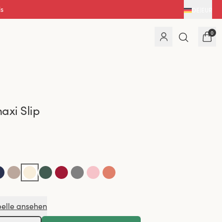
DE
|
EUR
0
axi Slip
elle ansehen