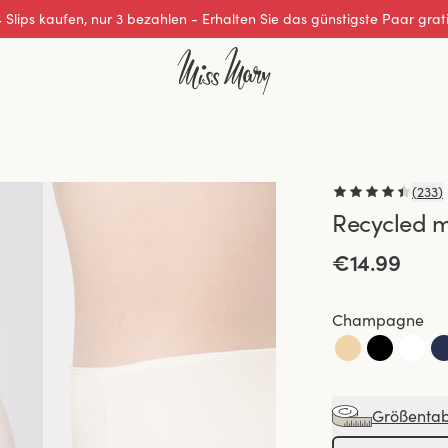
Hervorragende 0 von 5
(
233
)
Recycled m
€14.99
Champagne
Größentab