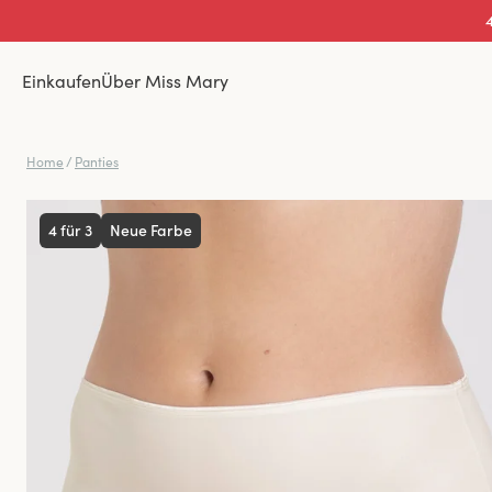
Einkaufen
Über Miss Mary
Home
/
Panties
4 für 3
Neue Farbe