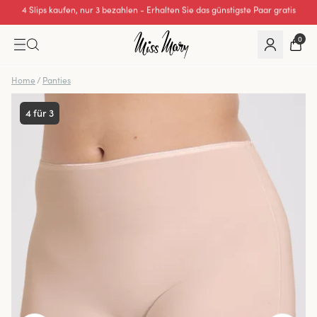
Hervorragende 0 von 5
0
Home
/
Panties
4 für 3