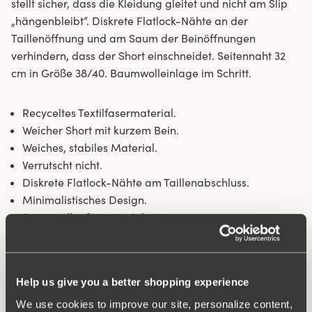
stellt sicher, dass die Kleidung gleitet und nicht am Slip
„hängenbleibt“. Diskrete Flatlock-Nähte an der
Taillenöffnung und am Saum der Beinöffnungen
verhindern, dass der Short einschneidet. Seitennaht 32
cm in Größe 38/40. Baumwolleinlage im Schritt.
Recyceltes Textilfasermaterial.
Weicher Short mit kurzem Bein.
Weiches, stabiles Material.
Verrutscht nicht.
Diskrete Flatlock-Nähte am Taillenabschluss.
Minimalistisches Design.
Baumwollgefütterter Schritt.
Material:
80% polyamide, 20% elasthan
Waschanleitungen:
Schonwäsche 40°C
Artikel-ID
843302
Help us give you a better shopping experience
We use cookies to improve our site, personalize content,