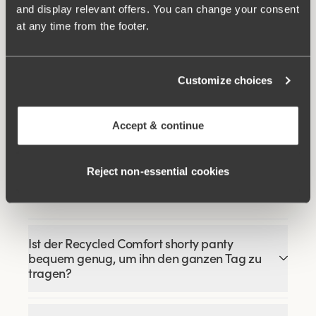
Ähnliche Produkte
and display relevant offers. You can change your consent
Viewing image 1 of 6
Viewing image 1 of 4
at any time from the footer.
Stay Fresh mit
Lovely Jacquard BH
Besonders Breiter Rücken
Seitenflügel
€54.99
€64.99
Customize choices
Viewing image 1 of 4
Smooth Lacy T-Shirt BH
€43.99
€54.99
Accept & continue
Reject non‑essential cookies
FAQ
Ist der Recycled Comfort shorty panty
bequem genug, um ihn den ganzen Tag zu
tragen?