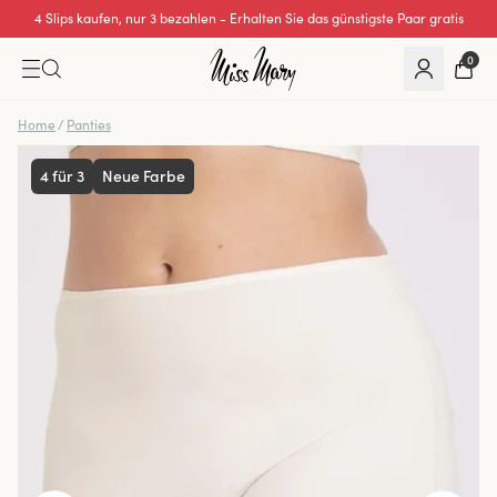
4 Slips kaufen, nur 3 bezahlen - Erhalten Sie das günstigste Paar gratis
0
Home
/
Panties
4 für 3
Neue Farbe