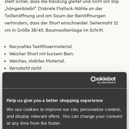
stellt sicher, dass die Kleidung gleitet und nicht am Slip
„hängenbleibt“. Diskrete Flatlock-Nähte an der
Taillenöffnung und am Saum der Beinöffnungen
verhindern, dass der Short einschneidet. Seitennaht 32
cm in Größe 38/40. Baumwolleinlage im Schritt.
Recyceltes Textilfasermaterial.
Weicher Short mit kurzem Bein.
Weiches, stabiles Material.
Verrutscht nicht.
Diskrete Flatlock-Nähte am Taillenabschluss.
Minimalistisches Design.
Baumwollgefütterter Schritt.
Help us give you a better shopping experience
Material:
80% polyamide, 20% elasthan
Waschanleitungen:
Schonwäsche 40°C
We use cookies to improve our site, personalize content,
Artikel-ID
843307
and display relevant offers. You can change your consent
at any time from the footer.