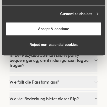
Ähnliche Produkte
Viewing image 1 of 4
Viewing image 1 of 7
Rose BH
Dreamscape BH
Lars Wallin Design
Customize choices
€49.99
€34.99
€69.99
Accept & continue
FAQ
Reject non‑essential cookies
Ist der Recycled Comfort shorty panty
bequem genug, um ihn den ganzen Tag zu
tragen?
Wie fällt die Passform aus?
Wie viel Bedeckung bietet dieser Slip?