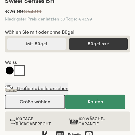
Sweet Senses BH
€26.99
€54.99
Niedrigster Preis der letzten 30 Tage
:
€43.99
Wählen Sie mit oder ohne Bügel
Mit Bügel
Bügellos
✓
Weiss
Größentabelle ansehen
Größe wählen
Kaufen
100 TAGE
100 WÄSCHE-
RÜCKGABERECHT
GARANTIE