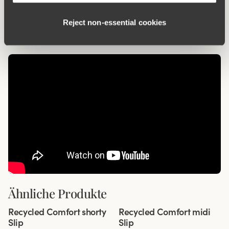
Komfortträger
Reject non‑essential cookies
Ähnliche Produkte
Viewing image 1 of 3
Viewing image 1 of 3
Recycled Comfort shorty
Recycled Comfort midi
4 für 3
4 für 3
Slip
Slip