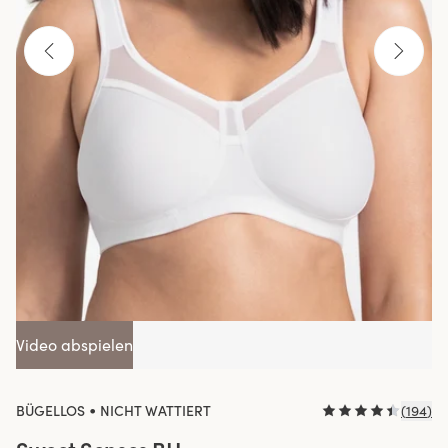
Video abspielen
•
BÜGELLOS
NICHT WATTIERT
(
194
)