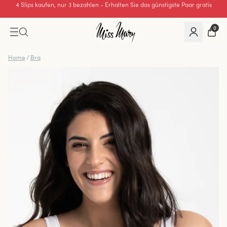
Hervorragende 0 von 5
0
Home
/
Bra