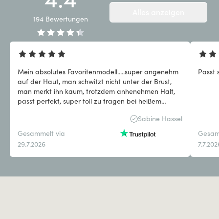
Alles anzeigen
194
Bewertungen
Mein absolutes Favoritenmodell.....super angenehm
Passt 
auf der Haut, man schwitzt nicht unter der Brust,
man merkt ihn kaum, trotzdem anhenehmen Halt,
passt perfekt, super toll zu tragen bei heißem
Wetter
Sabine Hassel
Gesammelt via
Gesam
29.7.2026
7.7.202