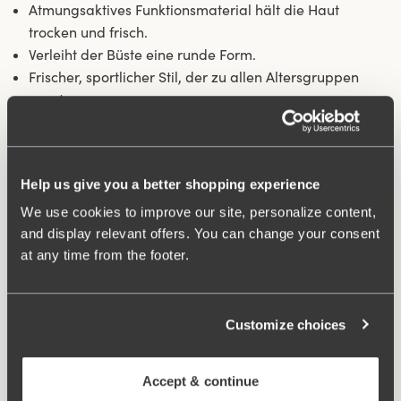
Atmungsaktives Funktionsmaterial hält die Haut
trocken und frisch.
Verleiht der Büste eine runde Form.
Frischer, sportlicher Stil, der zu allen Altersgruppen
passt.
Material:
67% Polyamid, 23% Polyester, 10% Elastan.
Waschanleitungen:
Feinwäsche 40°
Artikel-ID
205701
Help us give you a better shopping experience
Verschluss:
B-D 70-85: 3 in der Breite. B-D 90-105 & E-G
We use cookies to improve our site, personalize content,
70-105: 4 in der Breite.
and display relevant offers. You can change your consent
at any time from the footer.
Was macht es so bequem?
Customize choices
Besonders Breiter Rücken
Accept & continue